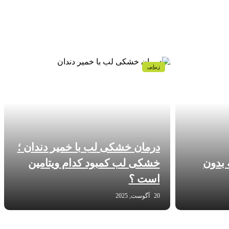
زیبایی
درمان خشکی لب با خمیر دندان ؛
 بدون
خشکی لب کمبود کدام ویتامین
است ؟
20 آگوست, 2025