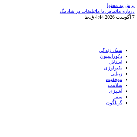
پرش به محتوا
درباره ما
تماس با ما
تبلیغات در شادمگ
7 آگوست 2026 4:44 ق.ظ
سبک زندگی
دکوراسیون
استایل
تکنولوژی
زیبایی
موفقیت
سلامت
آشپزی
سفر
گوناگون