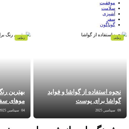
موفقیت
سلامت
آشپزی
سفر
گوناگون
زیبایی
زیبایی
نحوه استفاده از گواشا و فواید
بهترین رن
گواشا برای پوست
موهای سفی
09 سپتامبر, 2025
04 سپتامبر, 2025