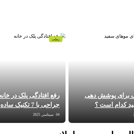
زیبایی
گ برای پوشش دهی
رفع افتادگی پلک در خانه
د کدام است ؟
جراحی با 7 تکنیک ساده
04 سپتامبر, 2025