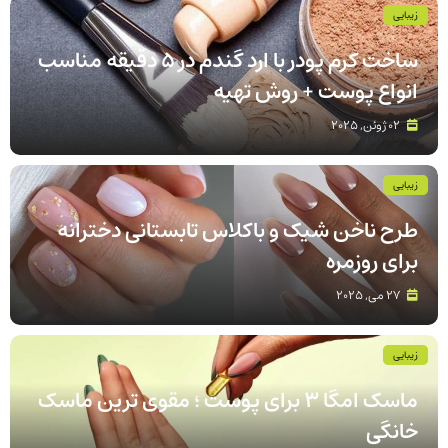
زیبایی
ساخت کرم پودر با ارد گندم در ۵ دقیقه مناسب
انواع پوست‌ + روش تهیه
02 ژوئن, 2025
زیبایی
طرح ناخن شیک و باکلاس تابستانی دخترانه
برای روزمره
27 می, 2025
زیبایی
ماسک امگا 3 برای پوست ؛ مقوی ترین ماسک
خانگی