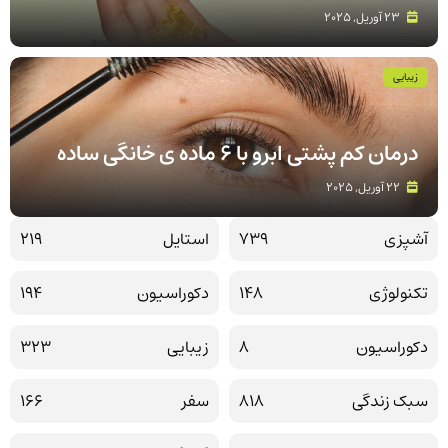
23 آوریل, 2025
زیبایی
درمان کم پشتی ابرو با 6 ماده ی خانگی ساده
22 آوریل, 2025
آشپزی
739
استایل
219
تکنولوژی
148
دکوراسیون
194
دکوراسیون
8
زیبایی
323
سبک زندگی
818
سفر
166