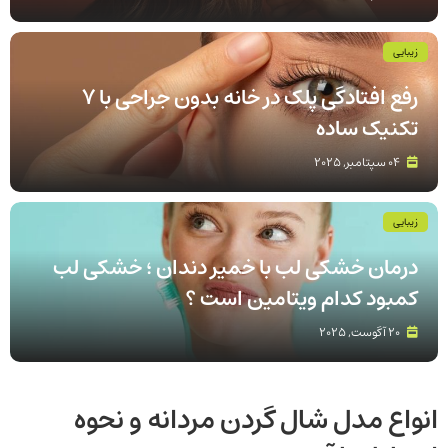
زیبایی
رفع افتادگی پلک در خانه بدون جراحی با 7
تکنیک ساده
04 سپتامبر, 2025
زیبایی
درمان خشکی لب با خمیر دندان ؛ خشکی لب
کمبود کدام ویتامین است ؟
20 آگوست, 2025
انواع مدل شال گردن مردانه و نحوه