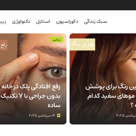
سبک زندگی
دکوراسیون
استایل
تکنولوژی
زیب
زیبایی
ین رنگ برای پوشش
رفع افتادگی پلک در خانه
موهای سفید کدام
بدون جراحی با 7 تکنیک
؟
ساده
04 سپتامبر, 2025