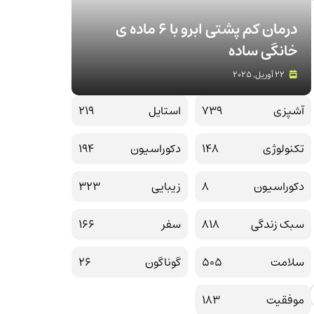
درمان کم پشتی ابرو با 6 ماده ی
خانگی ساده
22 آوریل, 2025
آشپزی
739
استایل
219
تکنولوژی
148
دکوراسیون
194
دکوراسیون
8
زیبایی
323
سبک زندگی
818
سفر
166
سلامت
505
گوناگون
26
موفقیت
183