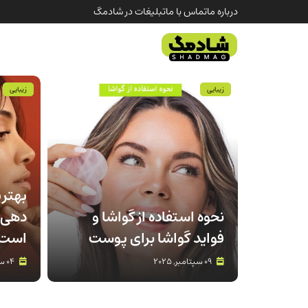
درباره ما
تماس با ما
تبلیغات در شادمگ
زیبایی
زیبایی
بهتر
نحوه استفاده از گواشا و
دهی 
فواید گواشا برای پوست
است 
09 سپتامبر, 2025
04 سپتامبر, 2025