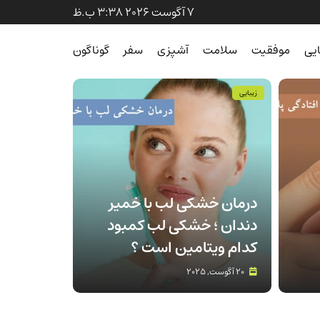
7 آگوست 2026 3:38 ب.ظ
ایی
موفقیت
سلامت
آشپزی
سفر
گوناگون
زیبایی
درمان خشکی لب با خمیر
دندان ؛ خشکی لب کمبود
کدام ویتامین است ؟
20 آگوست, 2025