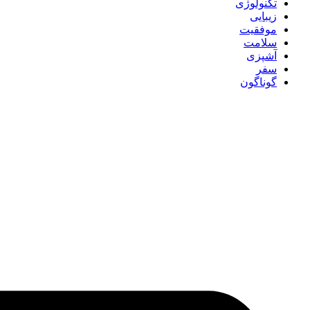
تکنولوژی
زیبایی
موفقیت
سلامت
آشپزی
سفر
گوناگون