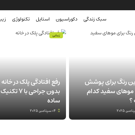
سبک زندگی
دکوراسیون
استایل
تکنولوژی
زیب
زیبایی
ین رنگ برای پوشش
رفع افتادگی پلک در خانه
موهای سفید کدام
بدون جراحی با 7 تکنیک
؟
ساده
04 سپتامبر, 2025