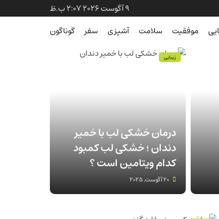
9 آگوست 2026 2:07 ب.ظ
ایی
موفقیت
سلامت
آشپزی
سفر
گوناگون
زیبایی
درمان خشکی لب با خمیر
دندان ؛ خشکی لب کمبود
کدام ویتامین است ؟
20 آگوست, 2025