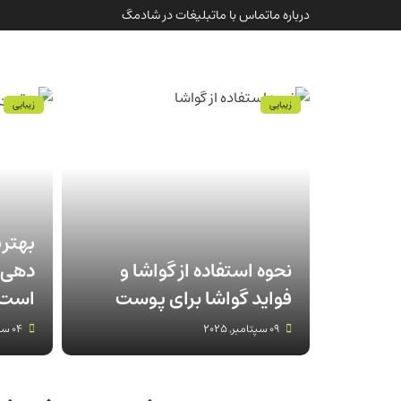
درباره ما
تماس با ما
تبلیغات در شادمگ
زیبایی
زیبایی
بهتر
نحوه استفاده از گواشا و
دهی 
فواید گواشا برای پوست
است 
09 سپتامبر, 2025
04 سپتامبر, 2025