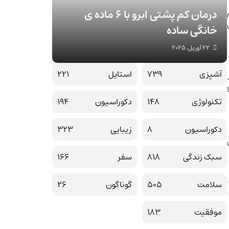
درمان کم پشتی ابرو با 6 ماده ی
خانگی ساده
22 آوریل, 2025
آشپزی
739
استایل
221
تکنولوژی
148
دکوراسیون
194
دکوراسیون
8
زیبایی
323
سبک زندگی
818
سفر
166
سلامت
505
گوناگون
26
موفقیت
183