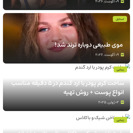
09 آگوست, 2026
استایل
موی طبیعی دوباره ترند شد!
09 آگوست, 2026
زیبایی
ساخت کرم پودر با ارد گندم در ۵ دقیقه مناسب
انواع پوست‌ + روش تهیه
02 ژوئن, 2025
زیبایی