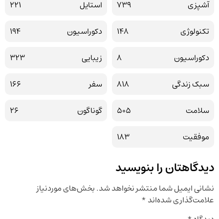
آشپزی
739
استایل
221
تکنولوژی
148
دکوراسیون
194
دکوراسیون
8
زیبایی
323
سبک زندگی
818
سفر
166
سلامت
505
گوناگون
26
موفقیت
183
دیدگاهتان را بنویسید
نشانی ایمیل شما منتشر نخواهد شد.
بخش‌های موردنیاز
علامت‌گذاری شده‌اند
*