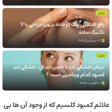
زیبایی
رفع افتادگی پلک در خانه بدون جراحی با 7
تکنیک ساده
04 سپتامبر, 2025
زیبایی
درمان خشکی لب با خمیر دندان ؛ خشکی لب
کمبود کدام ویتامین است ؟
20 آگوست, 2025
علائم کمبود کلسیم که از وجود آن ها بی