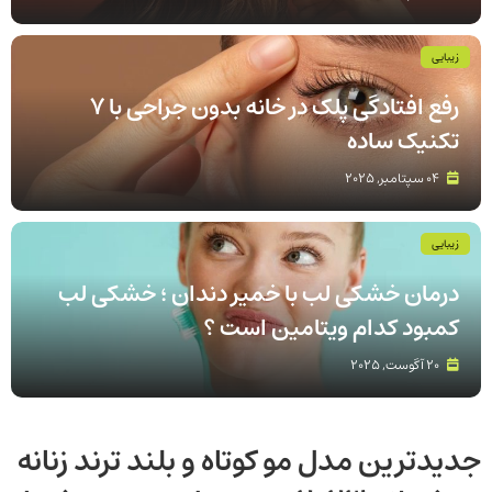
زیبایی
رفع افتادگی پلک در خانه بدون جراحی با 7
تکنیک ساده
04 سپتامبر, 2025
زیبایی
درمان خشکی لب با خمیر دندان ؛ خشکی لب
کمبود کدام ویتامین است ؟
20 آگوست, 2025
جدیدترین مدل مو کوتاه و بلند ترند زنانه