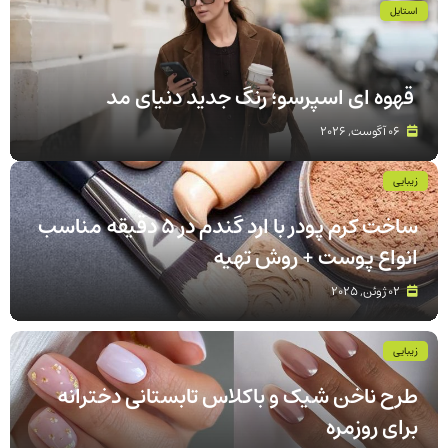
استایل
قهوه‌ ای اسپرسو؛ رنگ جدید دنیای مد
06 آگوست, 2026
زیبایی
ساخت کرم پودر با ارد گندم در ۵ دقیقه مناسب
انواع پوست‌ + روش تهیه
02 ژوئن, 2025
زیبایی
طرح ناخن شیک و باکلاس تابستانی دخترانه
برای روزمره