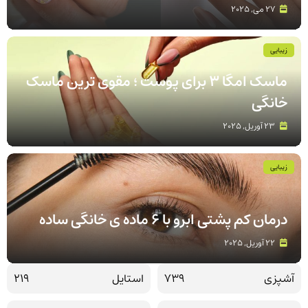
27 می, 2025
زیبایی
ماسک امگا 3 برای پوست ؛ مقوی ترین ماسک
خانگی
23 آوریل, 2025
زیبایی
درمان کم پشتی ابرو با 6 ماده ی خانگی ساده
22 آوریل, 2025
آشپزی
739
استایل
219