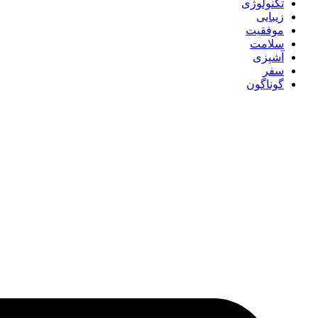
تکنولوژی
زیبایی
موفقیت
سلامت
آشپزی
سفر
گوناگون