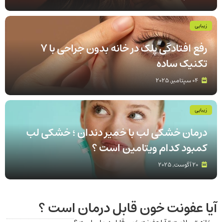
زیبایی
رفع افتادگی پلک در خانه بدون جراحی با 7
تکنیک ساده
04 سپتامبر, 2025
زیبایی
درمان خشکی لب با خمیر دندان ؛ خشکی لب
کمبود کدام ویتامین است ؟
20 آگوست, 2025
آیا عفونت خون قابل درمان است ؟