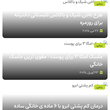
زیبایی
طرح ناخن شیک و باکلاس تابستانی دخترانه
برای روزمره
27 می, 2025
زیبایی
ماسک امگا 3 برای پوست ؛ مقوی ترین ماسک
خانگی
23 آوریل, 2025
زیبایی
درمان کم پشتی ابرو با 6 ماده ی خانگی ساده