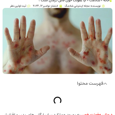
خانه
»
سلامت
»
آیا عفونت خون قابل درمان است ؟
نویسنده:
مجله اینترنتی شادمگ
انتشار:
نوامبر 12, 2024
ثبت اولین نظر
فهرست محتوا
درمان عفونت خون
به بهبود عملکرد سایر ارگان های بدن و افزایش