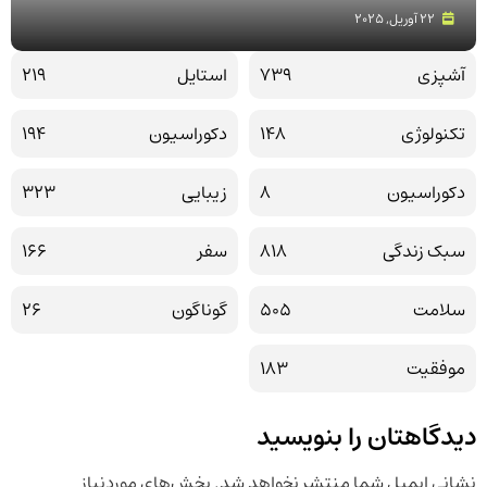
22 آوریل, 2025
آشپزی
739
استایل
219
تکنولوژی
148
دکوراسیون
194
دکوراسیون
8
زیبایی
323
سبک زندگی
818
سفر
166
سلامت
505
گوناگون
26
موفقیت
183
دیدگاهتان را بنویسید
نشانی ایمیل شما منتشر نخواهد شد.
بخش‌های موردنیاز