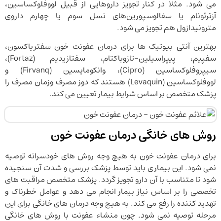
می شود. مثلا در کنار تجویز داروهایی از قبیل لووفلوکساسین،
آزترئونام یا سفالوسپورین‌های نسل سوم یا چهارم داروی
مترونیدازول هم تجویز می شود.
بهترین آنتی بیوتیک ها برای درمان عفونت خون سفتریاکسون،
سفپیم، پیپراسیلین-تازوباکتام، سفتازیدیم (Fortaz)،
سیپروفلوکساسین (Cipro)، وانکومایسین (Firvanq) و
لووفلوکساسین (Levaquin) هستند که دوز مصرف وزمان مصرف را
پزشک متخصص بر اساس شرایط بیمار تعیین می کند.
روش های خانگی درمان عفونت خون
برای درمان عفونت خون به هیچ وجه روش های خودسرانه توصیه
نمی شود. این بیماری باید توسط پزشک بررسی و شدت آن سنجیده
شود تا متناسب با آن دارو تجویز گردد. پزشک متخصص مراقبت های
تخصصی را بر اساس نیاز بیمار انجام می دهد و عوامل خطرناک و
تهدید کننده را رفع می کند. به هیچ وجه درمان های خانگی برای این
مرحله توصیه نمی شود. چون منشاء عفونت با روش های خانگی