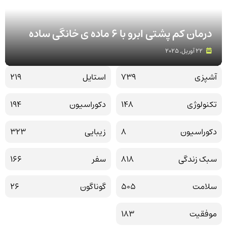
درمان کم پشتی ابرو با 6 ماده ی خانگی ساده
22 آوریل, 2025
آشپزی
739
استایل
219
تکنولوژی
148
دکوراسیون
194
دکوراسیون
8
زیبایی
323
سبک زندگی
818
سفر
166
سلامت
505
گوناگون
26
موفقیت
183