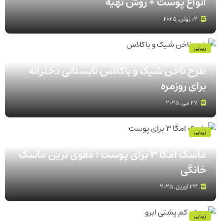
انواع پوست‌ + روش تهیه
02 ژوئن, 2025
زیبایی
طرح ناخن شیک و باکلاس تابستانی دخترانه
برای روزمره
27 می, 2025
زیبایی
ماسک امگا 3 برای پوست ؛ مقوی ترین ماسک
خانگی
23 آوریل, 2025
زیبایی