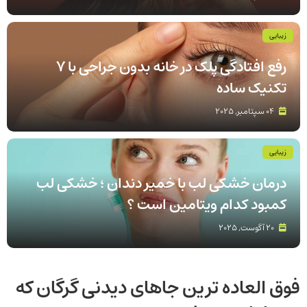
زیبایی
رفع افتادگی پلک در خانه بدون جراحی با 7
تکنیک ساده
04 سپتامبر, 2025
زیبایی
درمان خشکی لب با خمیر دندان ؛ خشکی لب
کمبود کدام ویتامین است ؟
20 آگوست, 2025
فوق العاده ترین جاهای دیدنی گرگان که