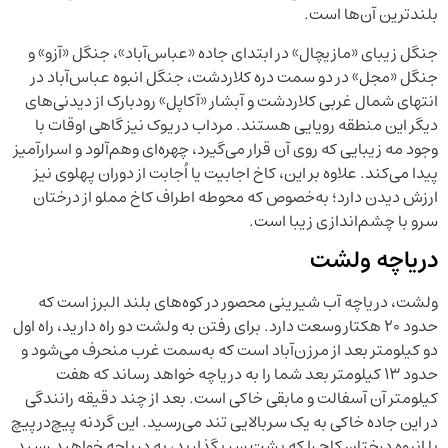
بلندترین آن‌ها است.
جنگل زیبای «مازیچال» در ابتدای جاده «عباس‌آباد»، جنگل «آزو» و
جنگل «مجل» در دو سمت دره کلاردشت، جنگل انبوه عباس‌آباد در
انتهای شمال غربی کلاردشت و آبشار «آکاپل» رودبارک از دیدنی‌های
دیگر این منطقه رویایی هستند. مرداب دریوک نیز گاهی اوقات با
وجود مه زیبایی که روی آن قرار می‌گیرد، چهره‌ای وهم‌آلود و اسرارآمیز
پیدا می‌کند. علاوه بر این، کاخ اجابیت یا اُجابت از دوران پهلوی نیز
ارزش دیدن دارد؛ به‌خصوص که محوطه اطراف کاخ مملو از درختان
سرو با چشم‌اندازی زیبا است.
دریاچه ولشت
ولشت، دریاچه آب شیرینی محصور در کوه‌های بلند البرز است که
حدود ۲۰ هکتار وسعت دارد. برای رفتن به ولشت دو راه دارید، راه اول
دو کیلومتر بعد از مرزن‌آباد است که به‌سمت غرب منحرف می‌شود و
حدود ۱۳ کیلومتر بعد شما را به دریاچه خواهد رساند که هفت
کیلومتر آن آسفالت و مابقی خاکی است. بعد از چند دقیقه رانندگی
در این جاده خاکی به یک سربالایی تند می‌رسید. این گردنه پیچ‌درپیچ
با انبوه درختان کاج را که پشت سر بگذارید، به دریاچه خواهید رسید.