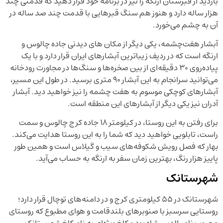
بازدید از قبرستان ارنگه را نیز در برنامه خود قرار دهید که قدمتی چند
هزار ساله دارد و هنوز هم سنگ قبرهایی با قدمت چند صد ساله در
آن به چشم می‌خورد.
آبشار هفت‌چشمه، یکی دیگر از مکان های دیدنی جاده چالوس و
ارنگه است که در ردیف زیباترین آبشارهای ایران قرار دارد و با یک
پیاده‌روی ۳۰ دقیقه‌ای از بین صخره‌ها و سنگ‌ها در مجاورت رودخانه
می‌توانید سرانجام به این آبشار ۹۰ متری برسید. در طول این مسیر،
آبشارهای کوچکی موسوم به هفت چشمه را نیز خواهید دید. آبشار
آدران نیز یکی دیگر از آبشارهای این منطقه است.
برای رفتن به این روستا، در کیلومتر ۱۸ جاده کرج چالوس و سمت
راست، تابلویی خواهید دید که شما را به این روستا هدایت می‌کند.
بهار که فصل رویش شکوفه‌های سیب و گیلاس است و همین طور
پاییز هزار رنگ، بهترین زمان سفر به ارنگه به حساب می‌آید.
شهرستانک
شهرستانک در ۵۵ کیلومتری کرج و در دامنه‌های توچال قرار دارد؛
روستایی سرسبز با صنوبرهای بلندقامت و هوای مطبوع که روستای
محبوب ناصرالدین شاه بود و کاخ ویژه‌ای به نام کاخ شهرستانک