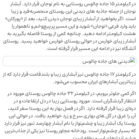
در کیلومتر ۱۵ جاده چالوس روستایی به نام نوجان قرار دارد. آبشار
نوجان از جمله جاذبه های دیدنی این روستای منحصربه‌فرد و زیبا
است. اگر بخواهید از آبشار زیبای نوجان دیدن کنید، بعد از «پورکان»
باید وارد فرعی «نوجان» شوید و این مسیر پرپیچ‌وخم و ناهموار را
هشت کیلومتر ادامه دهید. چنانچه کمی از روستا فاصله بگیرید به
آبشار زیبای خوارس در حوالی روستای خوارس خواهید رسید. روستای
آتشگاه نیز در ادامه این مسیر قرار گرفته است.
در کیلومتر ۱۷ جاده چالوس نیز آبشاری زیبا و بلندقامت قرار دارد که از
زیباترین آبشارهای ایران محسوب می‌شود.
اگر کمی جلوتر برویم، در کیلومتر ۳۲ جاده چالوس روستای مورود در
انتظار گردشگران است. مورود روستایی زیبا در دل ارتفاعات و در
دره‌ای زیبا قرار گرفته دارد. اگر در فصل بهار به این روستا سفر کنید،
آن را غرق در گل های بهاری سرخ و زرد خواهید یافت. در حوالی این
روستا یک آبشار زیبا و چشم‌نواز با نام آبشار چهارصد تنور نیز قرار دارد
که بسیار چشم‌نواز است. رودخانه مجاور روستا نیز یکی از جذاب‌ترین
چشم اندازهای این منطقه است.