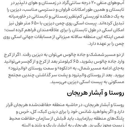
آب‌وهوای منفی ۲۰ درجه سانتی‌گراد در زمستان و هوای دلپذیر در
تابستان و همین طور امکانات فراوان و دسترسی مناسب، دیزین را
به یک دهکده توریستی کم‌نظیر زمستانی و تابستانی در خاورمیانه
تبدیل کرده‌اند. پیست اسکی روی چمن دیزین با ۶۵۰ متر طول نیز
امکان اسکی در طول تابستان را برای علاقه‌مندان فراهم کرده است؛
ضمن اینکه این منطقه سالانه میزبانی از مسابقات جهانی اسکی روی
چمن را بر عهده دارد.
از دو مسیر شمشک و جاده چالوس می‌توان به دیزین رفت. اگر از کرج
وارد جاده چالوس بشوید، ۶۵ کیلومتر بعد از کرج و از گچسر می‌توانید
به‌جای ادامه مسیر شمال، به «دلکوه» و سمت روستای «والیترود»
بروید. بعد از روستای والیترود و پشت سر گذاشتن چندین مجتمع
مسکونی به پیست اسکی دیزین می‌رسید.
روستا و آبشار هریجان
روستا و آبشار هریجان، در حاشیه منطقه حفاظت‌شده هریجان قرار
دارد و اگر بخواهید شانس خود را برای دیدن کبک، کل، خرس و
پلنگ‌های منطقه بیازمایید، باید قبلش از سازمان حفاظت محیط
زیست مجوز بگیرید. هریجان به آبشار باریک و بلند و البته