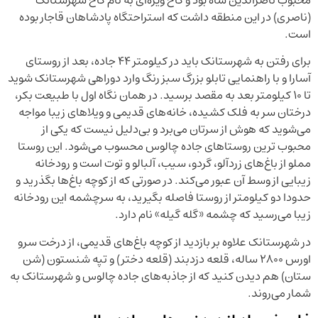
(ناصری) در این منطقه داشت که استراحتگاه پادشاهان قاجار بوده
است.
برای رفتن به شهرستانک باید در کیلومتر ۴۴ جاده، بعد از روستای
آسارا و با راهنمایی تابلو بزرگ سبز رنگ وارد دوراهی شهرستانک شوید
تا ۱۰ کیلومتر بعد به مقصد برسید. در همان نگاه اول با طبیعت بکر،
درختان سر به فلک کشیده، خانه‌های قدیمی و ویلاهای زیبا مواجه
می‌شوید که هوش از سرتان می‌برد و بی‌دلیل نیست که یکی از
محبوب ترین روستاهای جاده چالوس محسوب می‌شود. این روستا
مملو از باغ‌های زردآلو، گردو، سیب، آلبالو و توت است و رودخانه
زیبایی از وسط آن عبور می‌کند. در صورتی که از کوچه باغ‌ها بگذرید و
حدودا دو کیلومتر از روستا فاصله بگیرید، به سرچشمه این رودخانه
زیبا می‌رسید که چشمه «گله گیله» نام دارد.
در شهرستانک علاوه بر بازدید از کوچه باغ‌های قدیمی، از درخت سرو
اورس ۲۸۰۰ ساله، قلعه دزدبند (قلعه دختر) و تپه شنستون (شن
ستان) هم دیدن کنید که از جاذبه‌های جاده چالوس و شهرستانک به
شمار می‌روند.