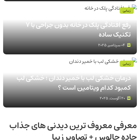
زیبایی
رفع افتادگی پلک در خانه بدون جراحی با 7
تکنیک ساده
04 سپتامبر, 2025
زیبایی
درمان خشکی لب با خمیر دندان ؛ خشکی لب
کمبود کدام ویتامین است ؟
20 آگوست, 2025
معرفی معروف ترین دیدنی های جذاب
جاده چالوس + تصاویر زیبا