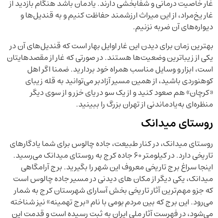
غار خاصیت درمانی و شفابخشی دارند. یادمان باشد هنگام بازدید از
غار یخ‌مراد، از این میراث ارزشمند حفاظت کنیم و به قندیل‌ها و
دیواره‌های آن ضربه نزنیم.
بهترین زمان برای دیدن این غار اوایل بهار است که قندیل‌های آن در
یکی از زیباترین وضعیت‌ها هستند. در صورتی که غار از مقصدهایتان
است، ابزار و وسایل مناسب همراه خود بردارید. ضمنا اگر اهل
کوهنوردی باشید، از همین مسیر آزادبر می‌توانید به قله زیبای
«کرچان» هم صعود کنید و از یک سو دریای خزر و از سوی دیگر
منظره‌ای به‌یادماندنی از تهران بزرگ را ببینید.
روستای میدانک
روستای میدانک، در کنار طبیعت، جاده چالوس برای شما یادگارهای
تاریخی دارد. در کیلومتر ۶۰ جاده کرج به روستای میدانک می‌رسید.
اینجا سراغ برج تاریخی معروف این شهر را بگیرید. برج آرامگاهی
میدانک، یکی دیگر از مکان های دیدنی در مسیر جاده چالوس است
که جزو مهم‌ترین آثار تاریخی بخش آسارای شهرستان کرج به شمار
می‌رود. این برج که بین مردم بومی با نام «برج تهمینه» نیز شناخته
می‌شود، در فهرست آثار ملی ایران به ثبت رسیده است و قدمت این