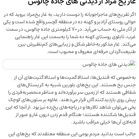
غار یخ مراد از دیدنی های جاده چالوس
اگر تفریح‌های ماجراجویانه را دوست دارید، به غار یخ‌مراد بروید که در
حوالی روستای آزادبر و کهنه‌ ده در منطقه گچسر واقع شده است و یکی
از آثار ملی به حساب می‌آید. در ۷۰ کیلومتری جاده چالوس، در سمت
غرب، تابلوی روستای کهنه ده شما را به‌سمت این غار راهنمایی
می‌کند. غار مذکور به‌خاطر شکل و زیبایی‌های کم‌نظیرش بین
طبیعت‌گردان حرفه‌ای معروف و محبوب است.
به‌خصوص که قندیل‌ها، استالاگمیت‌ها و استالاگتیت‌های آن از
جنس یخ هستند. این یخ‌های بلورین شبیه به کریستال‌های
شفافی هستند که از زمین سر برآورده‌اند و مناظر منحصربه‌فردی را
پیش روی بازدیدکنندگان قرار می‌دهند. علاوه بر ستون‌های کوچک
یخی می‌توان شاهد تالارها و دریاچه‌های یخ‌زده نیز بود. از آنجا که این
قندیل‌ها شکننده هستند؛ هنگام قدم زدن درون غار و عبور از
لابه‌لای آن‌ها خیلی مراقب باشید.
جالب است بدانید مردم بومی این منطقه معتقدند که یخ‌های این