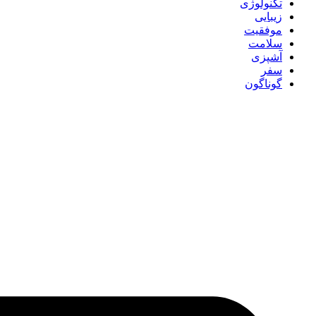
تکنولوژی
زیبایی
موفقیت
سلامت
آشپزی
سفر
گوناگون