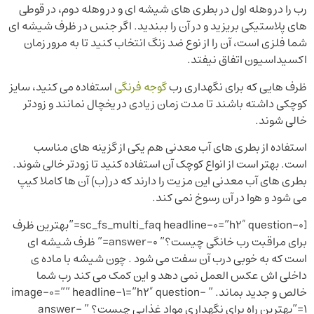
رب را در وهله اول در بطری های شیشه ای و در وهله دوم، در قوطی
های پلاستیکی بریزید و در آن را ببندید. اگر جنس در ظرف شیشه ای
شما فلزی است، آن را از نوع ضد زنگ انتخاب کنید تا به مرور زمان
اکسیداسیون اتفاق نیفتد.
ظرف هایی که برای نگهداری رب
گوجه فرنگی
استفاده می کنید، سایز
کوچکی داشته باشند تا مدت زمان زیادی در یخچال نمانند و زودتر
خالی شوند.
استفاده از بطری های آب معدنی هم یکی از گزینه های مناسب
است. بهتر است از انواع کوچک آن استفاده کنید تا زودتر خالی شوند.
بطری های آب معدنی این مزیت را دارند که در(ب) آن ها کاملا کیپ
می شود و هوا در آن رسوخ نمی کند.
[sc_fs_multi_faq headline-0=”h2″ question-0=”بهترین ظرف
برای مراقبت رب خانگی چیست؟” answer-0=” ظرف شیشه ای
است که به خوبی درب آن سفت می شود . چون شیشه با ماده ی
داخلی اش عکس العمل نمی دهد و این کمک می کند رب شما
خالص و جدید بماند. ” image-0=”” headline-1=”h2″ question-
1=”بهترین راه برای نگهداری مواد غذایی چیست؟ ” answer-