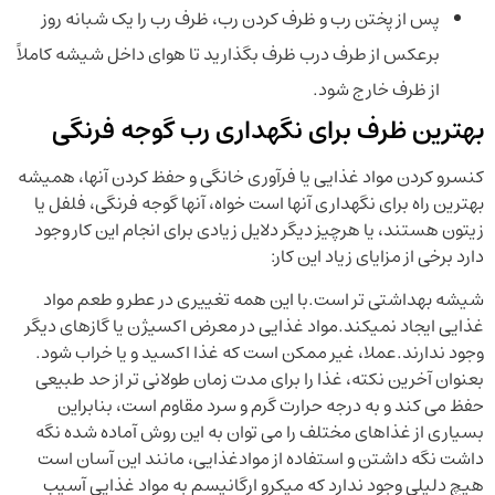
پس از پختن رب و ظرف کردن رب، ظرف رب را یک شبانه روز
برعکس از طرف درب ظرف بگذارید تا هوای داخل شیشه کاملاً
از ظرف خارج شود.
بهترین ظرف برای نگهداری رب گوجه فرنگی
کنسرو کردن مواد غذایی یا فرآوری خانگی و حفظ کردن آنها، همیشه
بهترین راه برای نگهداری آنها است خواه، آنها گوجه فرنگی، فلفل یا
زیتون هستند، یا هرچیز دیگر دلایل زیادی برای انجام این کار وجود
دارد برخی از مزایای زیاد این کار:
شیشه بهداشتی تر است.با این همه تغییری در عطر و طعم مواد
غذایی ایجاد نمیکند.مواد غذایی در معرض اکسیژن یا گازهای دیگر
وجود ندارند.عملا، غیر ممکن است که غذا اکسید و یا خراب شود.
بعنوان آخرین نکته، غذا را برای مدت زمان طولانی تر از حد طبیعی
حفظ می کند و به درجه حرارت گرم و سرد مقاوم است، بنابراین
بسیاری از غذاهای مختلف را می توان به این روش آماده شده نگه
داشت نگه داشتن و استفاده از موادغذایی، مانند این آسان است
هیچ دلیلی وجود ندارد که میکرو ارگانیسم به مواد غذایی آسیب