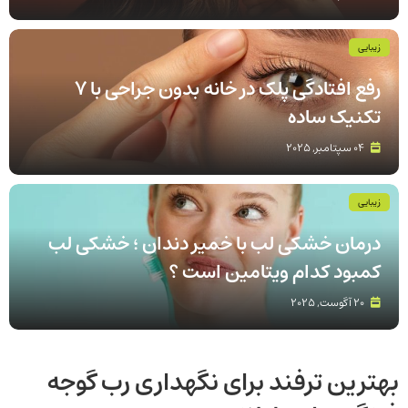
زیبایی
رفع افتادگی پلک در خانه بدون جراحی با 7
تکنیک ساده
04 سپتامبر, 2025
زیبایی
درمان خشکی لب با خمیر دندان ؛ خشکی لب
کمبود کدام ویتامین است ؟
20 آگوست, 2025
بهترین ترفند برای نگهداری رب گوجه