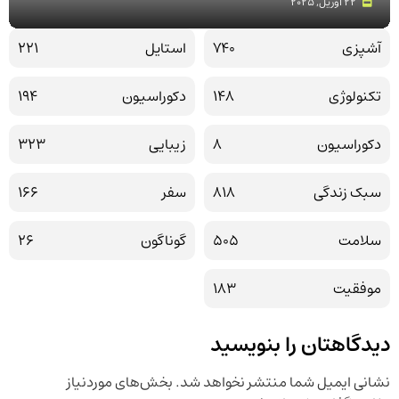
22 آوریل, 2025
آشپزی
740
استایل
221
تکنولوژی
148
دکوراسیون
194
دکوراسیون
8
زیبایی
323
سبک زندگی
818
سفر
166
سلامت
505
گوناگون
26
موفقیت
183
دیدگاهتان را بنویسید
نشانی ایمیل شما منتشر نخواهد شد.
بخش‌های موردنیاز