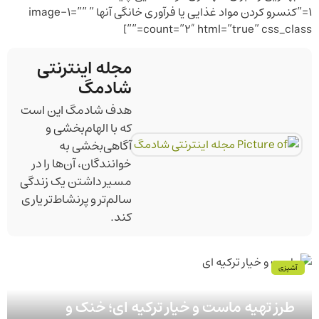
1=”کنسرو کردن مواد غذایی یا فرآوری خانگی آنها ” image-1=””
count=”2″ html=”true” css_class=””]
مجله اینترنتی
شادمگ
هدف شادمگ این است
که با الهام‌بخشی و
آگاهی‌بخشی به
خوانندگان، آن‌ها را در
مسیر داشتن یک زندگی
سالم‌تر و پرنشاط‌تر یاری
کند.
آشپزی
طرز تهیه ماست و خیار ترکیه‌ ای؛ خنک و