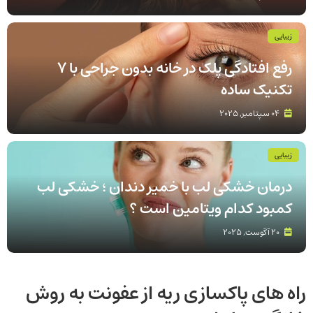
زیبایی
رفع افتادگی پلک در خانه بدون جراحی با 7
تکنیک ساده
04 سپتامبر, 2025
زیبایی
درمان خشکی لب با خمیر دندان ؛ خشکی لب
کمبود کدام ویتامین است ؟
20 آگوست, 2025
راه های پاکسازی ریه از عفونت به روش