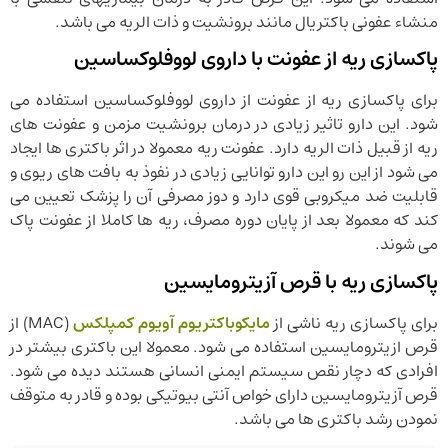
منشاء عفونی باکتریال مانند برونشیت و ذات الریه می باشد.
پاکسازی ریه از عفونت با داروی لووفلوکساسین
برای پاکسازی ریه از عفونت از داروی لووفلوکساسین استفاده می
شود. این دارو تاثیر زیادی در درمان برونشیت مزمن و عفونت های
ریه از قبیل ذات الریه دارد. عفونت ریه معمولا در اثر باکتری ها ایجاد
می شود از این رو این دارو توانایی زیادی در نفوذ به بافت های ریوی و
قابلیت ضد میکروبی قوی دارد و دوز مصرفی آن را پزشک تعیین می
کند که معمولا بعد از پایان دوره مصرف، ریه ها کاملا از عفونت پاک
می شوند.
پاکسازی ریه با قرص آزیترومایسین
برای پاکسازی ریه ناشی از
مایکوباکتریوم آویوم کمپلکس
(MAC) از
قرص ازیترومایسین استفاده می شود. معمولا این باکتری بیشتر در
افرادی که دچار نقص سیستم ایمنی انسانی هستند دیده می شود.
قرص آزیترومایسین دارای خواص آنتی بیوتیکی بوده و قادر به متوقف
نمودن رشد باکتری ها می باشد.