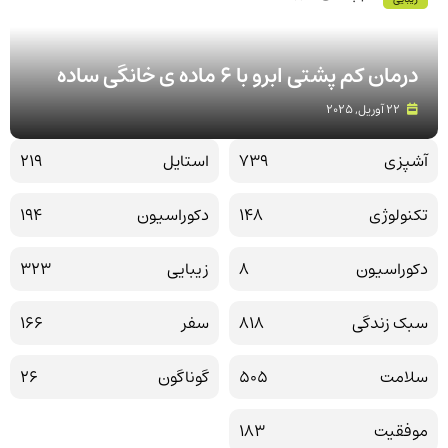
درمان کم پشتی ابرو با 6 ماده ی خانگی ساده
22 آوریل, 2025
آشپزی
739
استایل
219
تکنولوژی
148
دکوراسیون
194
دکوراسیون
8
زیبایی
323
سبک زندگی
818
سفر
166
سلامت
505
گوناگون
26
موفقیت
183