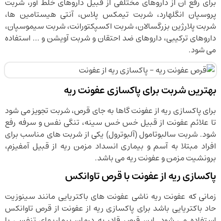
برای رفع آن از داروهای مختلفی از قبیل داروهای خلط آور، شربت
پروسپان انگلهارد، شربت تیمکس پلاس، آنتی هیستامین ها،
شربت پلارژین بزرگسالان، شربت اکسپکتورانت، شربت سیموسپان،
داروهای ترکیبی، داروهای ضد احتقان و شربت آویشن و … استفاده
می شود.
بهترین شربت برای پاکسازی عفونت ریه
برای پاکسازی ریه از عفونت گاها به جای قرص، شربت تجویز می شود
تا علائم عفونت از قبیل خس خس سینه، تنگی نفس و سرفه رفع
شود. شربت سالبوتامول (آلبوترول) یکی از شربت های مناسب برای
افراد مبتلا به آسم و بیماری انسداد مزمن ریه از قبیل آمفیزم،
برونشیت مزمن و عفونت ریه می باشد.
پاکسازی ریه از عفونت با قرص تاوانکس
زمانی که عفونت ریه ناشی عفونت های باکتریایی مانند سینوزیت
حاد باکتریایی باشد برای پاکسازی ریه از عفونت از قرص تاوانکس
استفاده می شود. این قرص قادر به درمان بیماریهای تنفسی با