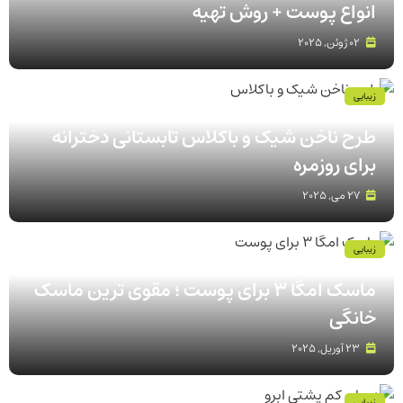
انواع پوست‌ + روش تهیه
02 ژوئن, 2025
زیبایی
طرح ناخن شیک و باکلاس تابستانی دخترانه
برای روزمره
27 می, 2025
زیبایی
ماسک امگا 3 برای پوست ؛ مقوی ترین ماسک
خانگی
23 آوریل, 2025
زیبایی