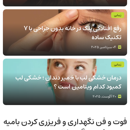
زیبایی
رفع افتادگی پلک در خانه بدون جراحی با 7
تکنیک ساده
04 سپتامبر, 2025
زیبایی
درمان خشکی لب با خمیر دندان ؛ خشکی لب
کمبود کدام ویتامین است ؟
20 آگوست, 2025
فوت و فن نگهداری و فریزری کردن بامیه