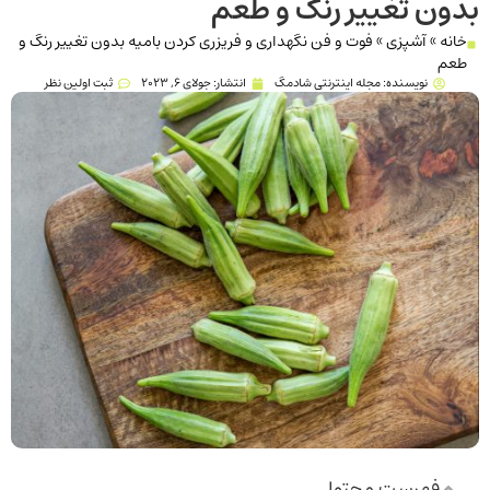
بدون تغییر رنگ و طعم
خانه
»
آشپزی
»
فوت و فن نگهداری و فریزری کردن بامیه بدون تغییر رنگ و
طعم
نویسنده:
مجله اینترنتی شادمگ
انتشار:
جولای 6, 2023
ثبت اولین نظر
فهرست محتوا