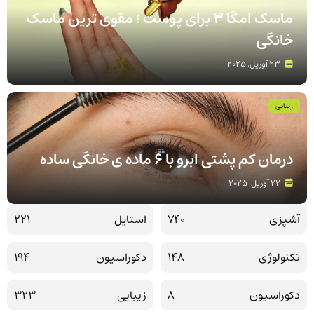
ماسک امگا 3 برای پوست ؛ مقوی ترین ماسک
خانگی
23 آوریل, 2025
زیبایی
درمان کم پشتی ابرو با 6 ماده ی خانگی ساده
22 آوریل, 2025
آشپزی
740
استایل
221
تکنولوژی
148
دکوراسیون
194
دکوراسیون
8
زیبایی
323