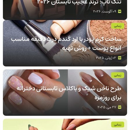
تنک‌ تاپ؛ ترند عجیب تابستان 2026
09 آگوست, 2026
زیبایی
ساخت کرم پودر با ارد گندم در ۵ دقیقه مناسب
انواع پوست‌ + روش تهیه
02 ژوئن, 2025
زیبایی
طرح ناخن شیک و باکلاس تابستانی دخترانه
برای روزمره
27 می, 2025
زیبایی