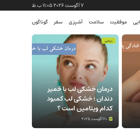
7 آگوست 2026 11:05 ب.ظ
ایی
موفقیت
سلامت
آشپزی
سفر
گوناگون
زیبایی
درمان خشکی لب با خمیر
دندان ؛ خشکی لب کمبود
کدام ویتامین است ؟
20 آگوست, 2025