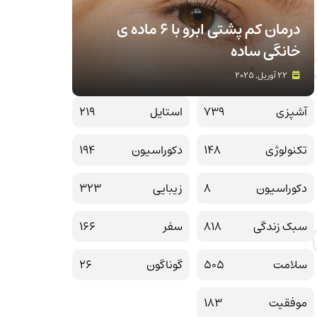
درمان کم پشتی ابرو با 6 ماده ی
خانگی ساده
22 آوریل, 2025
آشپزی
739
استایل
219
تکنولوژی
148
دکوراسیون
194
دکوراسیون
8
زیبایی
323
سبک زندگی
818
سفر
166
سلامت
505
گوناگون
26
موفقیت
183