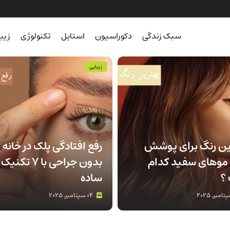
سبک زندگی
دکوراسیون
استایل
تکنولوژی
زیب
زیبایی
ین رنگ برای پوشش
رفع افتادگی پلک در خانه
موهای سفید کدام
بدون جراحی با 7 تکنیک
؟
ساده
04 سپتامبر, 2025