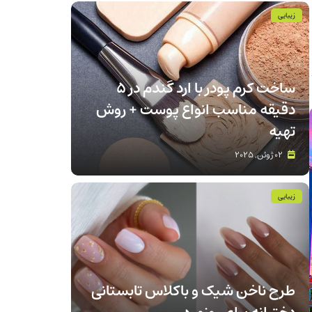
زیبایی
ساخت کرم پودر با ارد گندم در ۵
دقیقه مناسب انواع پوست‌ + روش
تهیه
02 ژوئن, 2025
زیبایی
طرح ناخن شیک و باکلاس تابستانی