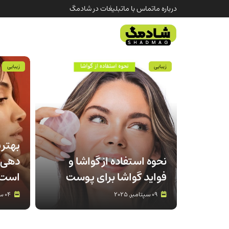
درباره ما
تماس با ما
تبلیغات در شادمگ
زیبایی
زیبایی
بهتر
نحوه استفاده از گواشا و
دهی 
فواید گواشا برای پوست
است 
09 سپتامبر, 2025
04 سپتامبر, 2025