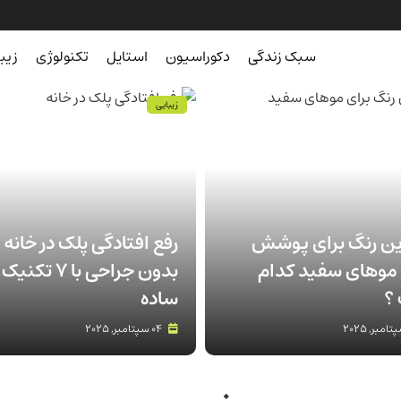
سبک زندگی
دکوراسیون
استایل
تکنولوژی
زیب
زیبایی
ین رنگ برای پوشش
رفع افتادگی پلک در خانه
موهای سفید کدام
بدون جراحی با 7 تکنیک
؟
ساده
04 سپتامبر, 2025