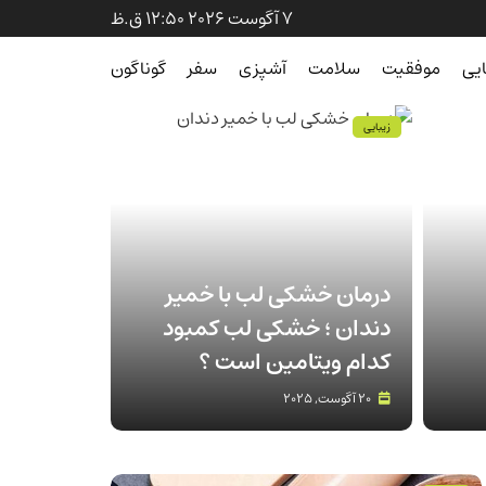
7 آگوست 2026 12:50 ق.ظ
ایی
موفقیت
سلامت
آشپزی
سفر
گوناگون
زیبایی
درمان خشکی لب با خمیر
دندان ؛ خشکی لب کمبود
کدام ویتامین است ؟
20 آگوست, 2025