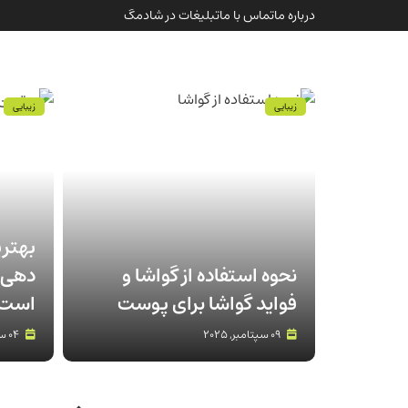
درباره ما
تماس با ما
تبلیغات در شادمگ
زیبایی
زیبایی
بهتر
نحوه استفاده از گواشا و
دهی 
فواید گواشا برای پوست
است 
09 سپتامبر, 2025
04 سپتامبر, 2025