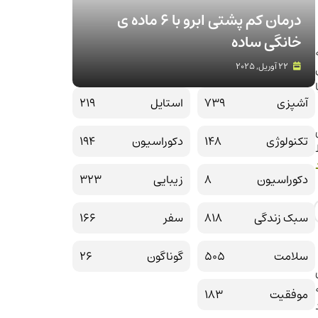
درمان کم پشتی ابرو با 6 ماده ی
خانگی ساده
22 آوریل, 2025
آشپزی
739
استایل
219
تکنولوژی
148
دکوراسیون
194
دکوراسیون
8
زیبایی
323
سبک زندگی
818
سفر
166
سلامت
505
گوناگون
26
موفقیت
183