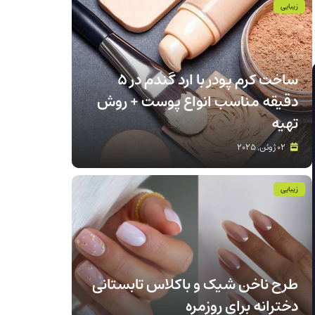
زیبایی
ساخت کرم پودر با ارد گندم در ۵
دقیقه مناسب انواع پوست‌ + روش
تهیه
02 ژوئن, 2025
زیبایی
طرح ناخن شیک و باکلاس تابستانی
دخترانه برای روزمره