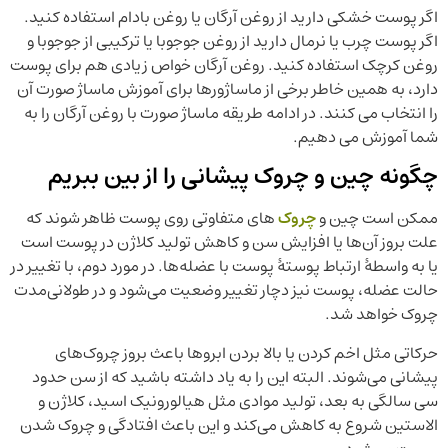
اگر پوست خشکی دارید از روغن آرگان یا روغن بادام استفاده کنید.
اگر پوست چرب یا نرمال دارید از روغن جوجوبا یا ترکیبی از جوجوبا و
روغن کرچک استفاده کنید. روغن آرگان خواص زیادی هم برای پوست
دارد، به همین خاطر برخی از ماساژورها برای آموزش ماساژ صورت آن
را انتخاب می کنند. در ادامه طریقه ماساژ صورت با روغن آرگان را به
شما آموزش می دهیم.
چگونه چین و چروک پیشانی را از بین ببریم
ممکن است چین و
چروک‌
های متفاوتی روی پوست ظاهر شوند که
علت بروز آن‌ها یا افزایش سن و کاهش تولید کلاژن در پوست است
یا به واسطۀ ارتباط پوستۀ پوست با عضله‌ها. در مورد دوم، با تغییر در
حالت عضله، پوست نیز دچار تغییر وضعیت می‌شود و در طولانی‌مدت
چروک خواهد شد.
حرکاتی مثل اخم کردن یا بالا بردن ابروها باعث بروز چروک‌های
پیشانی می‌شوند. البته این را به یاد داشته باشید که از سن حدود
سی سالگی به بعد، تولید موادی مثل هیالورونیک اسید، کلاژن و
الاستین شروع به کاهش می‌کند و این باعث افتادگی و چروک شدن