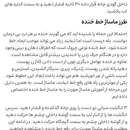
داخل گودی چانه قرار داده ۳۰ ثانیه فشار دهید و به سمت کناره های
لب بکشید.
طرز ماساژ خط خنده
احتمالا این جمله را شنیده اید که می گویند خنده بر هر درد بی درمان
دواست. بله درست است اما لبخند زیاد می تواند موجب ایجاد خط
خنده شود. خط خنده نوعی چروک است که اطراف دهان و بینی وجود
دارد و در هنگام حرف زدن یا خندیدن بیشتر قابل مشاهده است.
علاوه بر خنده عوامل دیگری چون از دست دادن کلاژن پوست،
دهیدراته شدن پوست، ژنتیک، پیری، سیگار کشیدن، استرس و
آسیب ناشی از نور خورشید هم می تواند باعث ایجاد این خطوط شود.
یکی از موثرترین راه های رفع خط لبخند، ماساژ است. به همین دلیل
این مرحله از آموزش ماساژ صورت را به ماساژ خط خنده اختصاص
داده ایم.
۳ انگشت میانی دو دست را روی چانه گذاشته و فشار دهید. سپس
انگشت ها را از کنار لب به سمت گوشه داخلی چشم ها حرکت دهید
و از گوشه داخلی چشم به سمت گیجگاه حرکت دهید. در ادامه این
مطلب، فیلم ماساژ صورت برای رفع خط خنده را مشاهده خواهید