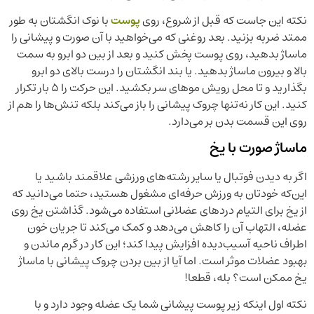
نکته این جاست که قبل از شروع، روی
پوست
با نوک انگشتان به طور
ممتد ضربه بزنید. بعد روغنی که می‌خواهید با آن صورت و پیشانی را
ماساژ بدهید، روی پوست پخش کنید و بعد از بین دو ابرو به سمت
بالا و بیرون ماساژ بدهید. یا بند انگشتان را درست بالای دو ابرو
بگذارید و تا محل رویش موهای سر بکشید. این حرکت را ۵ بار تکرار
کنید. این کار نه‌تنها چروک پیشانی را باز می‌کند بلکه تنش‌ها را هم از
روی این قسمت بدن بر می‌دارد.
ماساژ صورت با یخ
اگر به دیدن فوتبال یا سایر رشته‌های ورزشی علاقمند باشید یا
این‌که خودتان به ورزش حرفه‌ای مشغول هستید، حتما می‌دانید که
از یخ برای التیام دردهای عضلانی استفاده می‌شود. گذاشتن یخ روی
عضله‌، التهاب آن را کاهش می‌دهد و کمک می‌کند تا جریان خون
اطراف ناحیه آسیب‌دیده افزایش پیدا کند؛ این کار در گرم ماندن و
بهبود عضلات موثر است. اما آیا از بین بردن چروک پیشانی با ماساژ
یخ ممکن است؟ بله، قطعا!
نکته اول اینکه زیر پوست پیشانی شما یک عضله وجود دارد و با