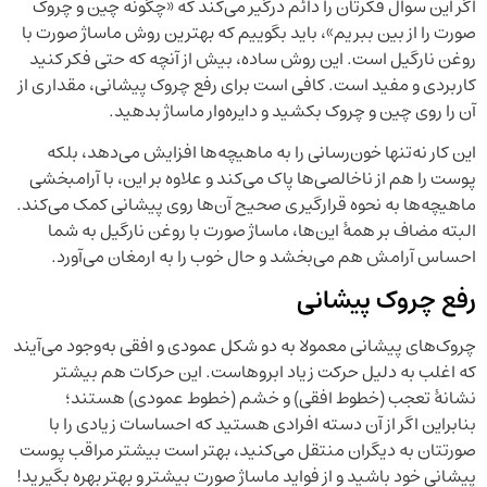
اگر این سوال فکرتان را دائم درگیر می‌کند که «چگونه چین و چروک
صورت را از بین ببریم»، باید بگوییم که بهترین روش ماساژ صورت با
روغن نارگیل است. این روش ساده، بیش از آنچه که حتی فکر کنید
کاربردی و مفید است. کافی است برای رفع چروک پیشانی، مقداری از
آن را روی چین و چروک بکشید و دایره‌وار ماساژ بدهید.
این کار نه‌تنها خون‌رسانی را به ماهیچه‌ها افزایش می‌دهد، بلکه
پوست را هم از ناخالصی‌ها پاک می‌کند و علاوه ‌بر این، با آرامبخشی
ماهیچه‌ها به نحوه قرارگیری صحیح آن‌ها روی پیشانی کمک می‌کند.
البته مضاف بر همۀ این‌ها، ماساژ صورت با روغن نارگیل به شما
احساس آرامش هم می‌بخشد و حال خوب را به ارمغان می‌آورد.
رفع چروک پیشانی
چروک‌های پیشانی معمولا به دو شکل عمودی و افقی به‌وجود می‌آیند
که اغلب به دلیل حرکت زیاد ابروهاست. این حرکات هم بیشتر
نشانۀ تعجب (خطوط افقی) و خشم (خطوط عمودی) هستند؛
بنابراین اگر از آن دسته افرادی هستید که احساسات زیادی را با
صورتتان به دیگران منتقل می‌کنید، بهتر است بیشتر مراقب پوست
پیشانی خود باشید و از فواید ماساژ صورت بیشتر و بهتر بهره بگیرید!