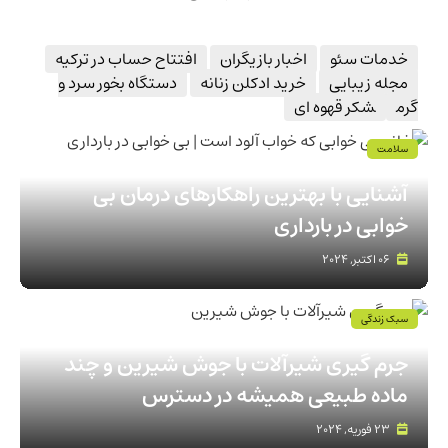
خدمات سئو
اخبار بازیگران
افتتاح حساب در ترکیه
مجله زیبایی
خرید ادکلن زنانه
دستگاه بخور سرد و
گرم
شکر قهوه ای
سلامت
آشنایی با بهترین راهکارهای درمان بی
خوابی در بارداری
06 اکتبر, 2024
سبک زندگی
جرم گیری شیرآلات با جوش شیرین و چند
ماده طبیعی همیشه در دسترس
23 فوریه, 2024