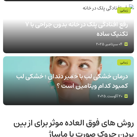
زیبایی
رفع افتادگی پلک در خانه بدون جراحی با 7
تکنیک ساده
04 سپتامبر, 2025
زیبایی
درمان خشکی لب با خمیر دندان ؛ خشکی لب
کمبود کدام ویتامین است ؟
20 آگوست, 2025
روش های فوق العاده موثر برای از بین
بردن چروک صورت با ماساژ