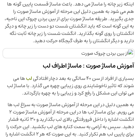
اینکه زیر چانه را ماساژ می دهد. باعث ماساژ قسمت پایین گونه ها
هم می شود به همین دلیل این مرحله از آموزش ماساژ صورت را
جدی بگیرید. طریقه ماساژ صورت برای از بین بردن چروک این ناحیه،
به این گونه است که باید انگشتان شست دو دست را زیر چانه و دیگر
انگشتان را روی گونه بگذارید. انگشت شست را زیر چانه ثابت نگه
دارید و دیگر انگشتان را به طرف گیجگاه حرکت دهید.
آموزش ماساژ صورت : ماساژ اطراف لب
بسیاری از افراد از سن ۴۰ سالگی به بعد دچار افتادگی
لب
ها می
شوند که تاثیر ناخوشایندی روی زیبایی چهره می گذارد. با ماساژ لب
می توان این مشکل را رفع کرد و زیبایی را به چهره بازگرداند.
به همین دلیل در این مرحله از آموزش ماساژ صورت به سراغ لب ها
می رویم. برای ماساژ لب ها در این مرحله از آموزش ماساژ صورت ۲
انگشت اشاره را داخل فرورفتگی بالای لب بگذارید و ۳۰ ثانیه فشار
دهید. سپس به آرامی به سمت کناره های لب بکشید. این حرکت را
برای پایین لب هم تکرار کنید. به این صورت که هر ۲ انگشت اشاره را