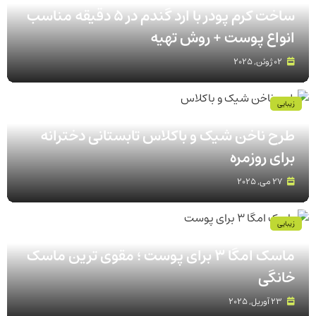
ساخت کرم پودر با ارد گندم در ۵ دقیقه مناسب
انواع پوست‌ + روش تهیه
02 ژوئن, 2025
زیبایی
طرح ناخن شیک و باکلاس تابستانی دخترانه
برای روزمره
27 می, 2025
زیبایی
ماسک امگا 3 برای پوست ؛ مقوی ترین ماسک
خانگی
23 آوریل, 2025