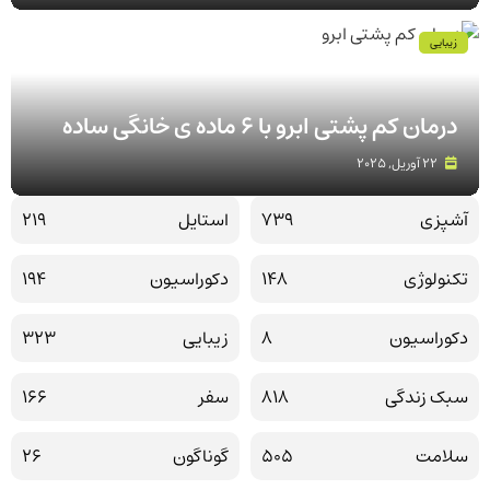
زیبایی
درمان کم پشتی ابرو با 6 ماده ی خانگی ساده
22 آوریل, 2025
آشپزی
739
استایل
219
تکنولوژی
148
دکوراسیون
194
دکوراسیون
8
زیبایی
323
سبک زندگی
818
سفر
166
سلامت
505
گوناگون
26