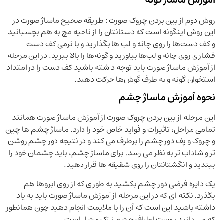
آموزش ماساژ گونه
روش دوم از بین بردن چروک صورت : طریقه صحیح ماساژ صورت در
این روش اینگونه است که دستانتان را از ناحیه مچ به هم بچسبانید
و کف دست‌ها را روی چانه و لب ها بگذارید و با نرمی کف دست
فشاری روی چانه و لب‌ها بیاورید و گونه‌ها را بالا ببرید. در این مرحله
از آموزش ماساژ صورت باید توجه داشته باشید کف دست را در امتداد
استخوان گونه و به طرف گوش‌ها حرکت دهید.
نحوه آموزش ماساژ چشم
این مرحله از بین بردن چروک صورت از آموزش ماساژ صورت همانند
تمامی مراحل، تاثیرات و فواید خاص خود را دارد. ماساژ چشم ها چین
و چروک و پف دور چشم را برطرف می کند و در نتیجه دور چشم روشن
تر و شاداب تر به نظر می رسد. برای ماساژ چشم، باید چشمان خود را
ببندید و انگشتانتان را روی شقیقه ها قرار دهید.
یک دایره فرضی دور چشم بکشید به طوری که از روی ابروها هم
بگذرد. نکته ای که در این مرحله از آموزش ماساژ صورت باید به یاد
داشته باشید این است که آن را با ملایمت انجام دهید چون همانطور
که می دانید پوست اطراف چشم نازک و شل است.