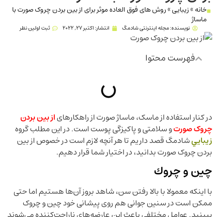
خانه
»
زیبایی
»
روش های فوق العاده موثر برای از بین بردن چروک صورت با
ماساژ
نویسنده:
مجله اینترنتی شادمگ
انتشار:
اکتبر 27, 2022
ثبت اولین نظر
فهرست محتوا
در کنار استفاده از ماسک، ماساژ صورت از راهکارهای
از بین بردن
چروک صورت
و سلامتی و پاکیزگی پوست است. در این مطلب گروه
زيبايي
شادمگ قصد داریم تا هر آنچه لازم است در خصوص از بین
بردن چروک صورت بدانید، در اختیار شما قرار دهیم.
چين و چروك
با اینکه معمولا با بالا رفتن سن، شاهد بروز آن‌ها هستیم اما حتی
ممکن است در سنین جوانی هم روی پیشانی خود چین و چروک
ببینید. عوامل مختلفی باعث این عارضه‌های ناراحت‌کننده می‌شوند