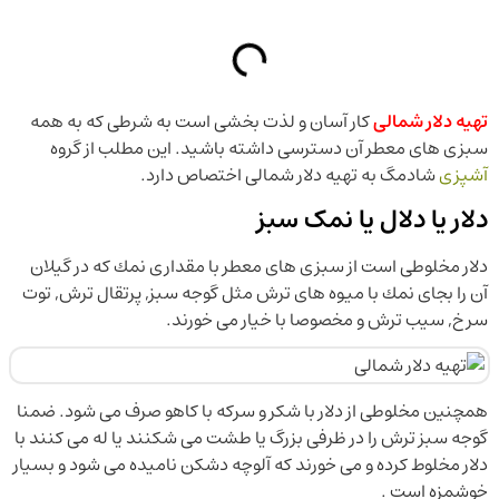
تهیه دلار شمالی
کار آسان و لذت بخشی است به شرطی که به همه
سبزی های معطر آن دسترسی داشته باشید. این مطلب از گروه
آشپزی
شادمگ به تهیه دلار شمالی اختصاص دارد.
دلار یا دلال یا نمک سبز
دلار مخلوطى است از سبزى هاى معطر با مقدارى نمك كه در گیلان
آن را بجاى نمك با میوه هاى ترش مثل گوجه سبز, پرتقال ترش, توت
سرخ, سیب ترش و مخصوصا با خیار مى خورند.
همچنین مخلوطى از دلار با شكر و سركه با كاهو صرف مى شود. ضمنا
گوجه سبز ترش را در ظرفى بزرگ یا طشت مى شكنند یا له مى كنند با
دلار مخلوط كرده و مى خورند كه آلوچه دشكن نامیده می شود و بسیار
خوشمزه است .