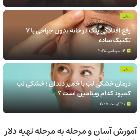
زیبایی
رفع افتادگی پلک در خانه بدون جراحی با 7
تکنیک ساده
04 سپتامبر, 2025
زیبایی
درمان خشکی لب با خمیر دندان ؛ خشکی لب
کمبود کدام ویتامین است ؟
20 آگوست, 2025
آموزش آسان و مرحله به مرحله تهیه دلار