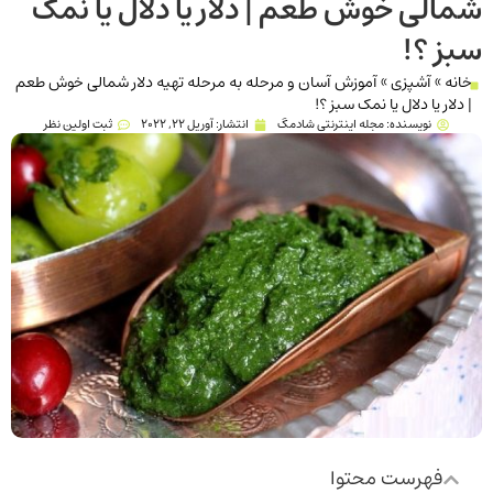
شمالی خوش طعم | دلار یا دلال یا نمک
سبز ؟!
خانه
»
آشپزی
»
آموزش آسان و مرحله به مرحله تهیه دلار شمالی خوش طعم
| دلار یا دلال یا نمک سبز ؟!
نویسنده:
مجله اینترنتی شادمگ
انتشار:
آوریل 22, 2022
ثبت اولین نظر
فهرست محتوا