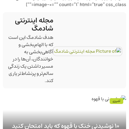
image-0=”” count=”1″ html=”true” css_class=””]
مجله اینترنتی
شادمگ
هدف شادمگ این است
که با الهام‌بخشی و
آگاهی‌بخشی به
خوانندگان، آن‌ها را در
مسیر داشتن یک زندگی
سالم‌تر و پرنشاط‌تر یاری
کند.
آشپزی
۱۰ نوشیدنی خنک با قهوه که باید امتحان کنید