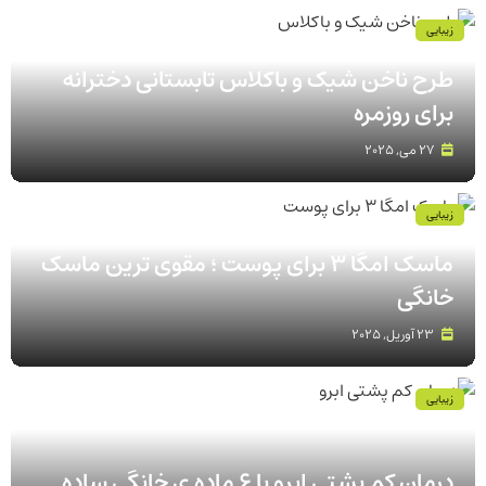
زیبایی
طرح ناخن شیک و باکلاس تابستانی دخترانه
برای روزمره
27 می, 2025
زیبایی
ماسک امگا 3 برای پوست ؛ مقوی ترین ماسک
خانگی
23 آوریل, 2025
زیبایی
درمان کم پشتی ابرو با 6 ماده ی خانگی ساده