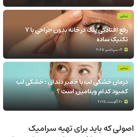
زیبایی
رفع افتادگی پلک در خانه بدون جراحی با 7
تکنیک ساده
04 سپتامبر, 2025
زیبایی
درمان خشکی لب با خمیر دندان ؛ خشکی لب
کمبود کدام ویتامین است ؟
20 آگوست, 2025
اصولی که باید برای تهیه سرامیک