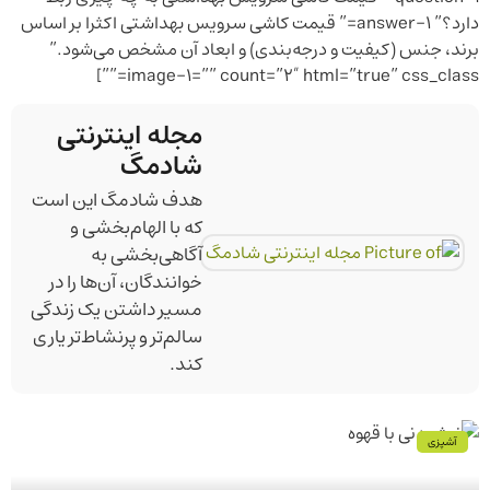
دارد؟” answer-1=” قیمت کاشی سرویس بهداشتی اکثرا بر اساس
برند، جنس (کیفیت و درجه‌بندی) و ابعاد آن مشخص می‌شود.”
image-1=”” count=”2″ html=”true” css_class=””]
مجله اینترنتی
شادمگ
هدف شادمگ این است
که با الهام‌بخشی و
آگاهی‌بخشی به
خوانندگان، آن‌ها را در
مسیر داشتن یک زندگی
سالم‌تر و پرنشاط‌تر یاری
کند.
آشپزی