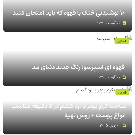
۱۰ نوشیدنی خنک با قهوه که باید امتحان کنید
06 آگوست, 2026
استایل
قهوه‌ ای اسپرسو؛ رنگ جدید دنیای مد
06 آگوست, 2026
زیبایی
ساخت کرم پودر با ارد گندم در ۵ دقیقه مناسب
انواع پوست‌ + روش تهیه
02 ژوئن, 2025