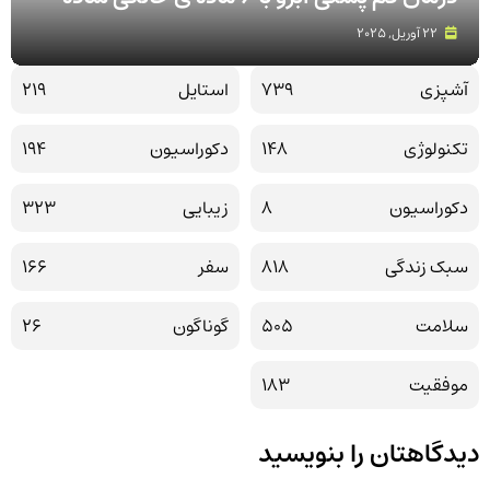
22 آوریل, 2025
آشپزی
739
استایل
219
تکنولوژی
148
دکوراسیون
194
دکوراسیون
8
زیبایی
323
سبک زندگی
818
سفر
166
سلامت
505
گوناگون
26
موفقیت
183
دیدگاهتان را بنویسید