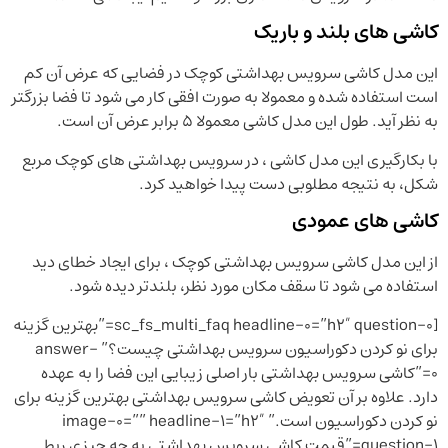
کاشی های بلند و باریک
این مدل کاشی سرویس بهداشتی کوچک در فضایی که عرض آن کم
است استفاده شده و معمولا به صورت افقی کار می شود تا فضا بزرگتر
به نظر آید. طول این مدل کاشی معمولا ۵ برابر عرض آن است.
با بکارگیری این مدل کاشی ، در سرویس بهداشتی های کوچک مربع
شکل، به نتیجه مطلوبی دست پیدا خواهید کرد.
کاشی های عمودی
از این مدل کاشی سرویس بهداشتی کوچک ، برای ایجاد خطای دید
استفاده می شود تا سقف مکان مورد نظر، بلندتر دیده شود.
[sc_fs_multi_faq headline-0=”h2″ question-0=”بهترین گزینه
برای نو کردن دکوراسیون سرویس بهداشتی چیست؟” answer-
0=”کاشی سرویس بهداشتی بار اصلی زیبایی این فضا را به عهده
دارد. علاوه بر آن تعویض کاشی سرویس بهداشتی بهترین گزینه برای
نو کردن دکوراسیون است.” image-0=”” headline-1=”h2″
question-1=”قیمت کاشی سرویس بهداشتی به چه چیزی ربط