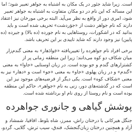
است. زیرا شاید جئور در یک مکان به اشتباه به جواهر تعبیر شود؛ اما
این مساله که این نام در دو مکان متفاوت به اشتباه به جواهر تعبیر
شود، امری دور از واقع به نظر می‌آید. البته برخی مورخان نیز اعتقاد
دارند که نام جواهر دشت از «جؤردشت» تحریف شده است و باید
بدانید که در اشکورات، روستاهایی به نام جورده (ده بالا) و جیرده (ده
پایین) نیز وجود دارند که شاید تاییدی بر این تحربف باشد.
برخی افراد نام جواهرده را تغییریافته «جَوادَهار» به معنی گندم‌زار
میان شکاف دو کوه می‌دانند؛ زیرا این منطقه زمانی پر از
کشتزارهای گندم و جو بوده است. در زبان اوستایی «جاوا» به معنی
«گندم» و در زبان پهلوی «جاو» به معنی «جو» است و «دهار» نیز به
معنی «شکاف کوه» است. یکی دیگر از فرضیه‌های موجود نیز این
است که در گذشته‌های دور، زنی به نام «جواهر»، حاکم این منطقه
بوده است و نام روستا از روی نام او برداشته شده است.
پوشش گیاهی و جانوری جواهرده
جنگل هیرکانی با درختان راش، ممرز، شاه بلوط، اقاقیا، شمشاد و
آزاد و همچنین درختان زبان‌گنجشک، فندق، سیب ترش، گلابی، گردو،