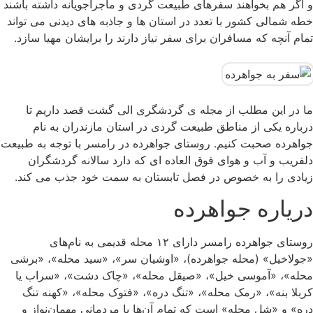
و اگر هم بخواهند سفرهای طبیعت گردی و ماجراجویانه داشته باشند
خطه شمالی کشور با تعدد در استان ها و جاذبه های دیدنی می تواند
تمام آنچه که مسافران برای سفر نیاز دارند را برایشان مهیا سازد.
ما در این مطلب از مجله ی گردشگری الی گشت قصد داریم تا
درباره یکی از مناطق طبیعت گردی در استان مازندران به نام
جواهرده صحبت کنیم. روستای جواهرده در رامسر با توجه به طبیعت
دلفریب و آب و هوای فوق العاده ای که دارد سالانه گردشگران
زیادی را به خصوص در فصل تابستان به سمت خود جذب می کند.
دریاره جواهرده
روستای جواهرده رامسر دارای ۱۲ محله قدیمی به نام‌های
«جولاخیل» (محله جواهرده)، «اوشیان سر»، «سید محله»، «برشی
محله»، «آموسی خیل»، «صیقل محله»، «چاک دشت»، «سراب یا
کربلا بنه»، «رمک محله»، «تنگ دره»، «فتوک محله»، «کهنه تنگ
دره» و «شل محله» است که تمام آن‌ها با مردمانی مهمان‌نواز و