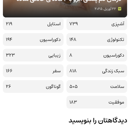
22 آوریل, 2025
آشپزی
739
استایل
219
تکنولوژی
148
دکوراسیون
194
دکوراسیون
8
زیبایی
323
سبک زندگی
818
سفر
166
سلامت
505
گوناگون
26
موفقیت
183
دیدگاهتان را بنویسید