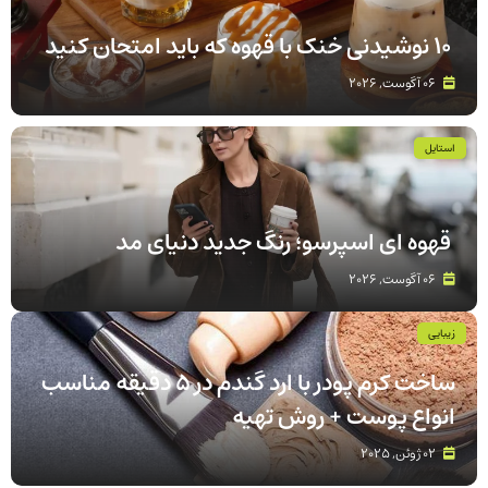
۱۰ نوشیدنی خنک با قهوه که باید امتحان کنید
06 آگوست, 2026
استایل
قهوه‌ ای اسپرسو؛ رنگ جدید دنیای مد
06 آگوست, 2026
زیبایی
ساخت کرم پودر با ارد گندم در ۵ دقیقه مناسب
انواع پوست‌ + روش تهیه
02 ژوئن, 2025