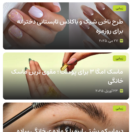
زیبایی
طرح ناخن شیک و باکلاس تابستانی دخترانه
برای روزمره
27 می, 2025
زیبایی
ماسک امگا 3 برای پوست ؛ مقوی ترین ماسک
خانگی
23 آوریل, 2025
زیبایی
درمان کم پشتی ابرو با 6 ماده ی خانگی ساده