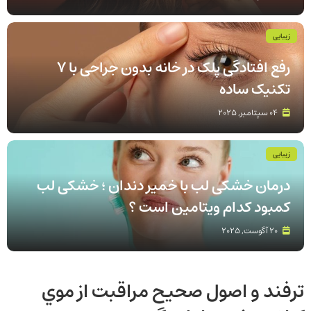
زیبایی
رفع افتادگی پلک در خانه بدون جراحی با 7
تکنیک ساده
04 سپتامبر, 2025
زیبایی
درمان خشکی لب با خمیر دندان ؛ خشکی لب
کمبود کدام ویتامین است ؟
20 آگوست, 2025
ترفند و اصول صحيح مراقبت از موي