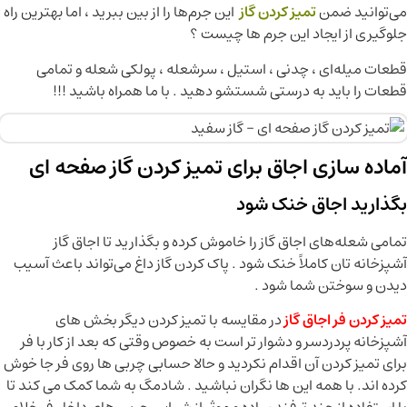
می‌توانید ضمن
تمیز کردن گاز
این جرم‌ها را از بین ببرید ، اما بهترین راه
جلوگیری از ایجاد این جرم ها چیست ؟
قطعات میله‌ای ، چدنی ، استیل ، سرشعله ، پولکی شعله و تمامی
قطعات را باید به درستی شستشو دهید . با ما همراه باشید !!!
آماده‌ سازی اجاق برای تمیز کردن گاز صفحه ای
بگذارید اجاق خنک شود
تمامی شعله‌های اجاق گاز را خاموش کرده و بگذارید تا اجاق گاز
آشپزخانه تان کاملاً خنک شود . پاک کردن گاز داغ می‌تواند باعث آسیب
دیدن و سوختن شما شود .
تمیز کردن فر اجاق گاز
در مقایسه با تمیز کردن دیگر بخش های
آشپزخانه پردردسر و دشوار تر است به خصوص وقتی که بعد از کار با فر
برای تمیز کردن آن اقدام نکردید و حالا حسابی چربی ها روی فر جا خوش
کرده اند. با همه این ها نگران نباشید . شادمگ به شما کمک می کند تا
با استفاده از چند ترفند ساده و موثر از شر این چربی های داخل فر خلاص