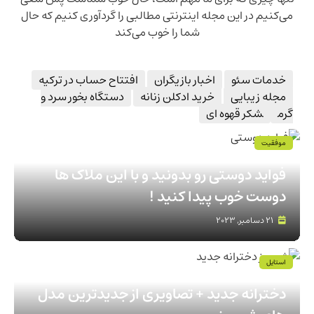
می‌کنیم در این مجله اینترنتی مطالبی را گردآوری کنیم که حال
شما را خوب می‌کند
خدمات سئو
اخبار بازیگران
افتتاح حساب در ترکیه
مجله زیبایی
خرید ادکلن زنانه
دستگاه بخور سرد و
گرم
شکر قهوه ای
موفقیت
فواید دوستی رو بدونيد و با اين ملاک ها
دوست خوب پيدا كنيد !
21 دسامبر, 2023
استایل
معرفی مدل های جدید و لاکچری شومیز
دخترانه جدید + تصاویری از جدیدترین مدل