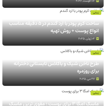
06 آگوست, 2026
زیبایی
ساخت کرم پودر با ارد گندم در ۵ دقیقه مناسب
انواع پوست‌ + روش تهیه
02 ژوئن, 2025
زیبایی
طرح ناخن شیک و باکلاس تابستانی دخترانه
برای روزمره
27 می, 2025
زیبایی
ماسک امگا 3 برای پوست ؛ مقوی ترین ماسک