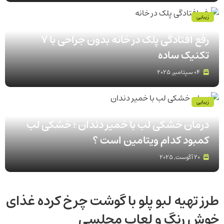
زیبایی
رفع افتادگی پلک در خانه بدون جراحی با 7
تکنیک ساده
04 سپتامبر, 2025
زیبایی
درمان خشکی لب با خمیر دندان ؛ خشکی لب
کمبود کدام ویتامین است ؟
20 آگوست, 2025
طرز تهیه لبو پلو با گوشت چرخ کرده غذای
خوش رنگ و لعاب مجلسی