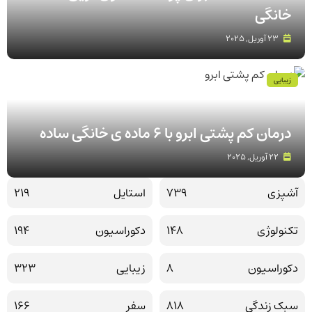
خانگی
23 آوریل, 2025
زیبایی
درمان کم پشتی ابرو با 6 ماده ی خانگی ساده
22 آوریل, 2025
آشپزی
739
استایل
219
تکنولوژی
148
دکوراسیون
194
دکوراسیون
8
زیبایی
323
سبک زندگی
818
سفر
166