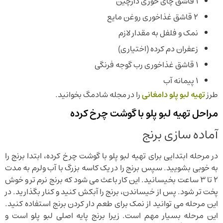
۱ قاشق چای خوری دارچین
۲ قاشق غذاخوری روغن مایع
نمک و فلفل به مقدار لازم
زعفران دم کرده (اختیاری)
۱ قاشق غذاخوری رب گوجه فرنگی
۱ پیمانه آب
طرز
تهیه لبو پلو دامغانی
را در مجله شادمگ بخوانید.
مراحل تهیه لبو پلو با گوشت چرخ کرده
آماده سازی برنج
در مرحله ابتدایی برای تهیه لبو پلو با گوشت چرخ کرده، ابتدا برنج را
به خوبی بشویید. سپس برنج را در یک کاسه بزرگ با آب ولرم به مدت
۲ تا ۳ ساعت بخیسانید. این کار باعث می شود که برنج نرم تر و خوش
پخت تر شود. پس از خیساندن، برنج را آبکش کنید و کنار بگذارید. در
این مرحله می توانید از نمک برای طعم دار کردن برنج استفاده کنید.
این مرحله بسیار مهم است. زیرا برنج پایه اصلی لبو پلو است و