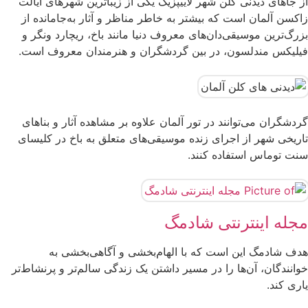
از جاهای دیدنی کلن شهر لاییپزیگ یکی از زیباترین شهرهای ایالت
زاکسن آلمان است که بیشتر به خاطر مناظر و آثار به‌جامانده از
بزرگ‌ترین موسیقی‌دان‌های معروف دنیا مانند باخ، ریچارد ونگر و
فیلیکس مندلسون، در بین گردشگران و هنرمندان معروف است.
گردشگران می‌توانند در تور آلمان علاوه بر مشاهده آثار و بناهای
تاریخی شهر از اجرای زنده موسیقی‌های متعلق به باخ در کلیسای
سنت توماس استفاده کنند.
مجله اینترنتی شادمگ
هدف شادمگ این است که با الهام‌بخشی و آگاهی‌بخشی به
خوانندگان، آن‌ها را در مسیر داشتن یک زندگی سالم‌تر و پرنشاط‌تر
ماسک امگا 3 برای پوست ؛ مقوی ترین ماسک
طرح ناخن شیک و باکلاس تابستانی دخترانه برای
ساخت کرم پودر با ارد گندم در ۵ دقیقه مناسب انواع
یاری کند.
۱۰ نوشیدنی خنک با قهوه که باید امتحان کنید
خانگی
روزمره
پوست‌ + روش تهیه
درمان کم پشتی ابرو با 6 ماده ی خانگی ساده
قهوه‌ ای اسپرسو؛ رنگ جدید دنیای مد