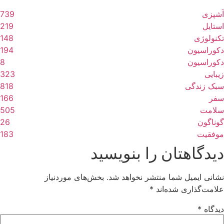
27 می, 2025
22 آوریل, 2025
06 آگوست, 2026
06 آگوست, 2026
02 ژوئن, 2025
23 آوریل, 2025
آشپزی
739
زیبایی
زیبایی
زیبایی
زیبایی
آشپزی
استایل
استایل
219
تکنولوژی
148
دکوراسیون
194
دکوراسیون
8
زیبایی
323
سبک زندگی
818
سفر
166
سلامت
505
گوناگون
26
موفقیت
183
دیدگاهتان را بنویسید
نشانی ایمیل شما منتشر نخواهد شد.
بخش‌های موردنیاز
علامت‌گذاری شده‌اند
*
دیدگاه
*