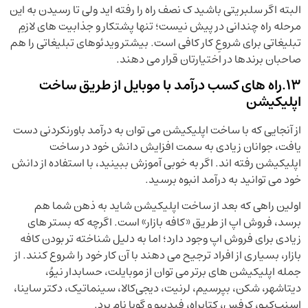
البته اگر سلبریتی باشید ک نصف راه را رفته اید ولی تا رسیدن به این
مرحله راه چندانی در پیش نیست؛ تنها پشتکار و جذابیت های لازمِ
تبلیغاتی برای شروعِ کار کافی است. بیشتر ویدئوهای تبلیغاتی را هم
صاحبان برندها در اختیارتان قرار می دهند.
13.راه های کسب درآمد با موبایل از طریق ساخت
اپلیکیشن
از آنجایی که با ساخت اپلیکیشن می توان به درآمد باورنکردنی دست
یافت، جوانان زیادی به سمت افزایش دانش خود در ساخت
اپلیکیشن رفته اند. اگر به خوبی آموزش ببینید، با استفاده از دانش
خود می توانید به درآمد انبوه برسید.
اولین راهی که بعد از ساخت اپلیکیشن شاید به ذهن شما هم
برسد، فروش اپ از طریق «کافه بازار» است. اگرچه که بستر های
زیادی برای فروش اپ وجود دارد؛ اما به دلیل شناخته تر بودن کافه
بازار، بسیاری از افراد ترجیح می دهند با آن کار خود را شروع کنند. از
جمله اپلیکیشن های برتر می توان از موبایلت، حسابدار نیوُ،
دیتاشهر، شکن، بپرسیم، لرنیت، دیجی‌کالا، سینماتیک، دکتر ساینا،
اسنپ‌کیو، کرفس، کتابراه، فیدیبو و گویا نام برد.