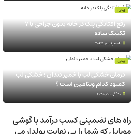
زیبایی
رفع افتادگی پلک در خانه بدون جراحی با 7
تکنیک ساده
04 سپتامبر, 2025
زیبایی
درمان خشکی لب با خمیر دندان ؛ خشکی لب
کمبود کدام ویتامین است ؟
20 آگوست, 2025
راه های تضمینی کسب درآمد با گوشی
موبایل که شما را بی نهایت پولدار می