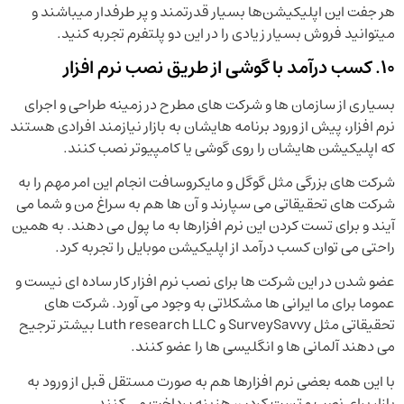
هر جفت این اپلیکیشن‌ها بسیار قدرتمند و پر طرفدار میباشند و
میتوانید فروش بسیار زیادی را در این دو پلتفرم تجربه کنید.
10. کسب درآمد با گوشی از طریق نصب نرم افزار
بسیاری از سازمان ها و شرکت های مطرح در زمینه طراحی و اجرای
نرم افزار، پیش از ورود برنامه هایشان به بازار نیازمند افرادی هستند
که اپلیکیشن هایشان را روی گوشی یا کامپیوتر نصب کنند.
شرکت های بزرگی مثل گوگل و مایکروسافت انجام این امر مهم را به
شرکت های تحقیقاتی می سپارند و آن ها هم به سراغ من و شما می
آیند و برای تست کردن این نرم افزارها به ما پول می دهند. به همین
راحتی می توان کسب درآمد از اپلیکیشن موبایل را تجربه کرد.
عضو شدن در این شرکت ها برای نصب نرم افزار کار ساده ای نیست و
عموما برای ما ایرانی ها مشکلاتی به وجود می آورد. شرکت های
تحقیقاتی مثل SurveySavvy و Luth research LLC بیشتر ترجیح
می دهند آلمانی ها و انگلیسی ها را عضو کنند.
با این همه بعضی نرم افزارها هم به صورت مستقل قبل از ورود به
بازار برای نصب و تست کردن، هزینه پرداخت می کنند.