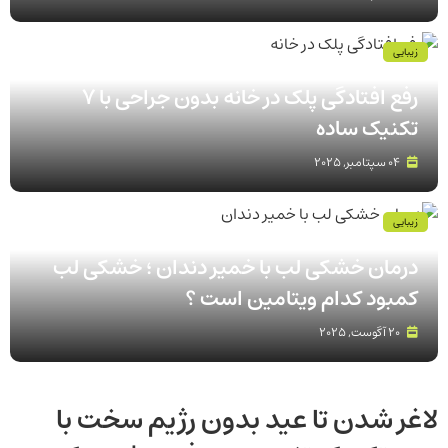
زیبایی
رفع افتادگی پلک در خانه بدون جراحی با 7
تکنیک ساده
04 سپتامبر, 2025
زیبایی
درمان خشکی لب با خمیر دندان ؛ خشکی لب
کمبود کدام ویتامین است ؟
20 آگوست, 2025
لاغر شدن تا عید بدون رژیم سخت با