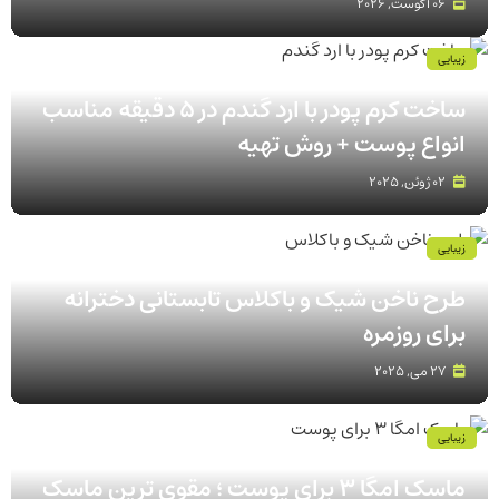
06 آگوست, 2026
زیبایی
ساخت کرم پودر با ارد گندم در ۵ دقیقه مناسب
انواع پوست‌ + روش تهیه
02 ژوئن, 2025
زیبایی
طرح ناخن شیک و باکلاس تابستانی دخترانه
برای روزمره
27 می, 2025
زیبایی
ماسک امگا 3 برای پوست ؛ مقوی ترین ماسک