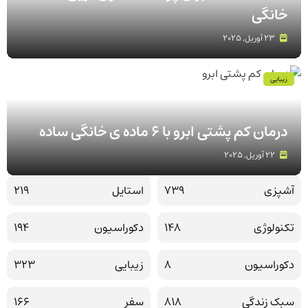
خانگی
23 آوریل, 2025
زیبایی
درمان کم پشتی ابرو با 6 ماده ی خانگی ساده
22 آوریل, 2025
آشپزی
739
استایل
219
تکنولوژی
148
دکوراسیون
194
دکوراسیون
8
زیبایی
323
سبک زندگی
818
سفر
166