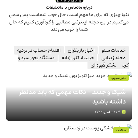
درباره ما
تماس با ما
تبلیغات
تنها چیزی که برای ما مهم است، حال خوب شماست پس سعی
می‌کنیم در این مجله اینترنتی مطالبی را گردآوری کنیم که حال
شما را خوب می‌کند
خدمات سئو
اخبار بازیگران
افتتاح حساب در ترکیه
مجله زیبایی
خرید ادکلن زنانه
دستگاه بخور سرد و
گرم
شکر قهوه ای
دکوراسیون
صفر تا صد نکات اساسی خرید میز تلویزیون
شیک و جدید + نکات مهمی که باید مدنظر
داشته باشید
03 دسامبر, 2022
سلامت