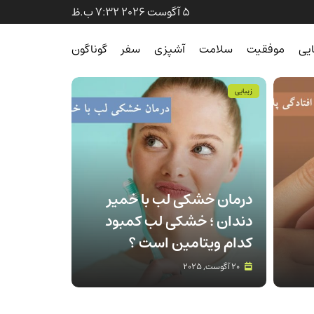
5 آگوست 2026 7:32 ب.ظ
ایی
موفقیت
سلامت
آشپزی
سفر
گوناگون
زیبایی
درمان خشکی لب با خمیر
دندان ؛ خشکی لب کمبود
کدام ویتامین است ؟
20 آگوست, 2025