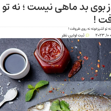
ز بوی بد ماهی نيست ؛ نه تو
ت !
نه تو آشپزخونه نه روی ظروفت !
202
ثبت اولین نظر