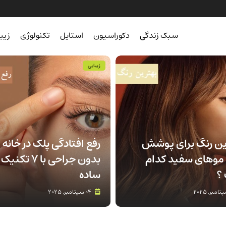
سبک زندگی
دکوراسیون
استایل
تکنولوژی
زیب
زیبایی
ین رنگ برای پوشش
رفع افتادگی پلک در خانه
موهای سفید کدام
بدون جراحی با 7 تکنیک
؟
ساده
04 سپتامبر, 2025