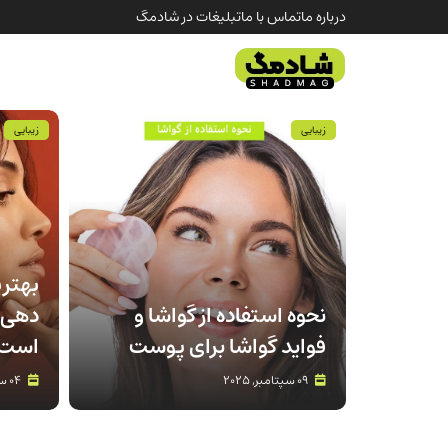
درباره ما
تماس با ما
تبلیغات در شادمگ
زیبایی
زیبایی
بهتر
نحوه استفاده از گواشا و
دهی 
فواید گواشا برای پوست
است 
09 سپتامبر, 2025
04 سپتامبر, 2025