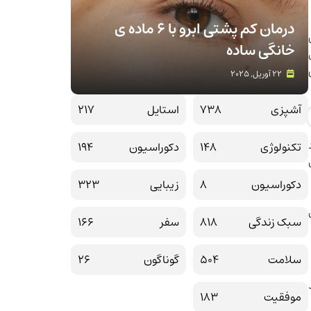
درمان کم پشتی ابرو با 6 ماده ی
خانگی ساده
22 آوریل, 2025
آشپزی
738
استایل
217
تکنولوژی
148
دکوراسیون
194
دکوراسیون
8
زیبایی
323
سبک زندگی
818
سفر
166
سلامت
504
گوناگون
26
موفقیت
183