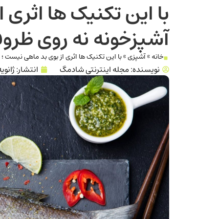
با اين تكنيک ها اثری ا
آشپزخونه نه روی ظروف
خانه
»
آشپزی
»
با اين تكنيک ها اثری از بوی بد ماهی نيست ؛ 
نویسنده:
مجله اینترنتی شادمگ
انتشار:
ژانویه 10, 3